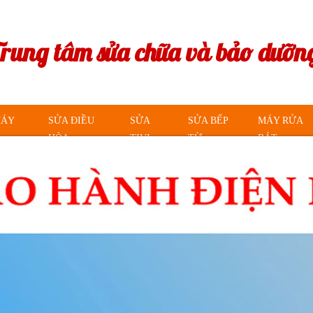
Trung tâm sửa chữa và bảo dưỡng
MÁY
SỬA ĐIỀU
SỬA
SỬA BẾP
MÁY RỬA
HÒA
TIVI
TỪ
BÁT