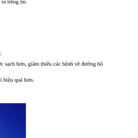
ra tiếng ồn.
o:
ược sạch hơn, giảm thiểu các bệnh về đường hô
hí hiệu quả hơn.