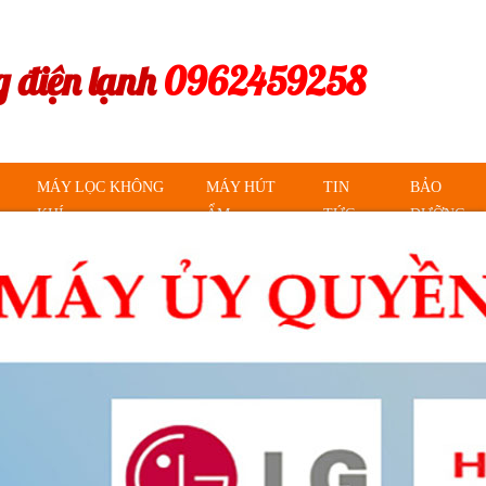
 điện lạnh
0962459258
MÁY LỌC KHÔNG
MÁY HÚT
TIN
BẢO
KHÍ
ẨM
TỨC
DƯỠNG