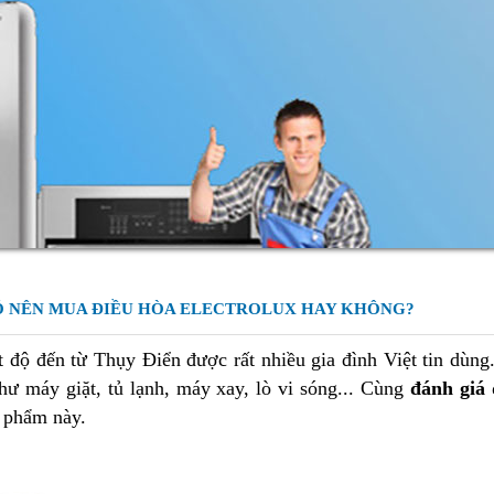
Ó NÊN MUA ĐIỀU HÒA ELECTROLUX HAY KHÔNG?
 độ đến từ Thụy Điển được rất nhiều gia đình Việt tin dùng.
như máy giặt, tủ lạnh, máy xay, lò vi sóng... Cùng
đánh giá 
n phẩm này.