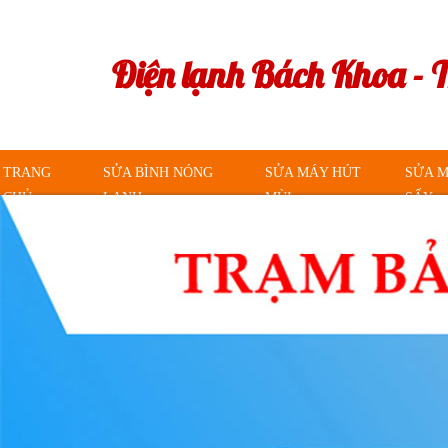
Điện lạnh Bách Khoa - 
TRANG
SỬA BÌNH NÓNG
SỬA MÁY HÚT
SỬA 
CHỦ
LẠNH
MÙI
SẤY