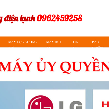
 điện lạnh
0962459258
MÁY LỌC KHÔNG
MÁY HÚT
TIN
BẢO
KHÍ
ẨM
TỨC
DƯỠNG