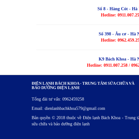
Số 8 - Hàng Cót - Hà
Hotline: 0911.007.2
Số 398 - Âu cơ - Hà 
Hotline: 0962.459.2
K9 Bách Khoa - Hà 
Hotline: 0911.007.258 / 096
ĐIỆN LẠNH BÁCH KHOA - TRUNG TÂM SỬA CHỮA VÀ
BẢO DƯỠNG ĐIỆN LẠNH
Tổng đài tư vấn: 0962459258
Email: dienlanhbachkhoa579@gmail.com
Bản quyền © 2018 thuộc về Điện lạnh Bách Khoa - Trung 
sửa chữa và bảo dưỡng điện lạnh