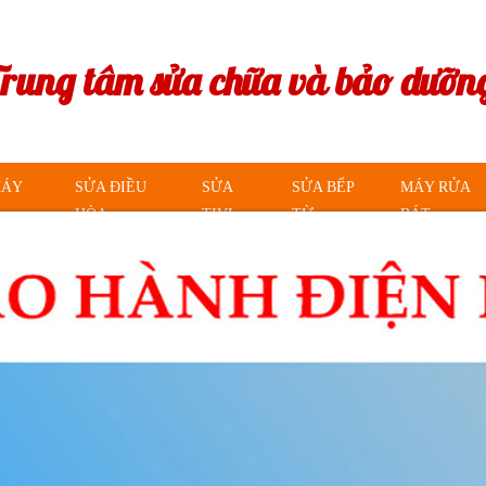
Trung tâm sửa chữa và bảo dưỡng
MÁY
SỬA ĐIỀU
SỬA
SỬA BẾP
MÁY RỬA
HÒA
TIVI
TỪ
BÁT