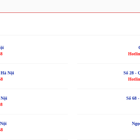
ội
58
Hotlin
 Hà Nội
Số 28 - 
58
Hotlin
 Nội
Số 68 
58
 Nội
Ngọ
58