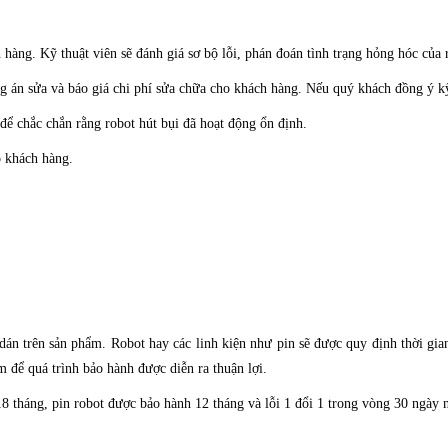
hàng. Kỹ thuật viên sẽ đánh giá sơ bộ lỗi, phán đoán tình trạng hỏng hóc của r
g án sửa và báo giá chi phí sửa chữa cho khách hàng. Nếu quý khách đồng ý kỹ 
 để chắc chắn rằng robot hút bụi đã hoạt động ổn định.
o khách hàng.
án trên sản phẩm. Robot hay các linh kiện như pin sẽ được quy định thời gia
 để quá trình bảo hành được diễn ra thuận lợi.
 tháng, pin robot được bảo hành 12 tháng và lỗi 1 đổi 1 trong vòng 30 ngày n