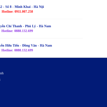
2 - Số 8 - Minh Khai - Hà Nội
Hotline: 0911.007.258
uyễn Chí Thanh - Phủ Lý - Hà Nam
Hotline: 0888.132.699
uyễn Hữu Tiến - Đồng Văn - Hà Nam
Hotline: 0888.132.699
ạnh
i