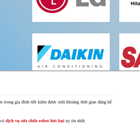
n trong gia đình tiết kiệm được một khoảng thời gian đáng kể.
ỉ có
dịch vụ sửa chữa robot hút bụi
uy tín nhất.