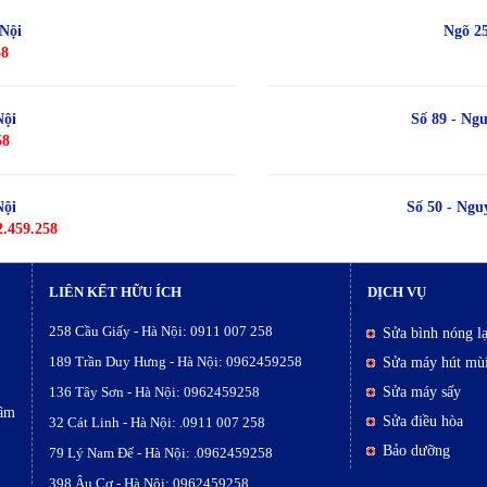
 Nội
Ngõ 25
58
Nội
Số 89 - Ng
58
Nội
Số 50 - Ng
2.459.258
LIÊN KẾT HỮU ÍCH
DỊCH VỤ
258 Cầu Giấy - Hà Nội: 0911 007 258
Sửa bình nóng l
189 Trần Duy Hưng - Hà Nội: 0962459258
Sửa máy hút mù
136 Tây Sơn - Hà Nội: 0962459258
Sửa máy sấy
tâm
Sửa điều hòa
32 Cát Linh - Hà Nội: .0911 007 258
Bảo dưỡng
79 Lý Nam Đế - Hà Nội: .0962459258
398 Âu Cơ - Hà Nội: 0962459258