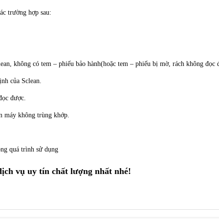
ác trường hợp sau:
lean, không có tem – phiếu bảo hành(hoặc tem – phiếu bị mờ, rách không đọc 
ịnh của Sclean.
đọc được.
hãn máy không trùng khớp.
ng quá trình sử dụng
dịch vụ uy tín chất lượng nhất nhé!