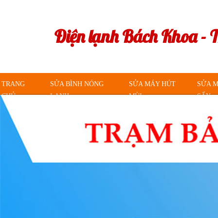
Điện lạnh Bách Khoa - 
TRANG
SỬA BÌNH NÓNG
SỬA MÁY HÚT
SỬA 
CHỦ
LẠNH
MÙI
SẤY