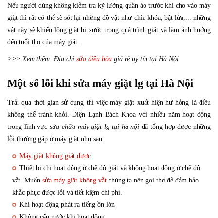
Nếu người dùng không kiểm tra kỹ lưỡng quần áo trước khi cho vào máy
giặt thì rất có thể sẽ sót lại những đồ vật như chìa khóa, bật lửa,... những
vật này sẽ khiến lồng giặt bị xước trong quá trình giặt và làm ảnh hưởng
đến tuổi thọ của máy giặt.
>>> Xem thêm: Địa chỉ
sửa điều hòa
giá rẻ uy tín tại Hà Nội
Một số lỗi khi sửa máy giặt lg tại Hà Nội
Trải qua thời gian sử dụng thì việc máy giặt xuất hiện hư hỏng là điều
không thể tránh khỏi. Điện Lạnh Bách Khoa với nhiều năm hoạt động
trong lĩnh vực
sửa chữa máy giặt lg tại hà nội
đã tổng hợp được những
lỗi thường gặp ở máy giặt như sau:
Máy giặt không giặt được
Thiết bị chỉ hoạt động ở chế độ giặt và không hoạt động ở chế độ
vắt. Muốn
sửa máy giặt không vắt
chúng ta nên gọi thợ để đảm bảo
khắc phục được lỗi và tiết kiệm chi phí.
Khi hoạt động phát ra tiếng ồn lớn
Không cấp nước khi hoạt động