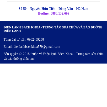
Số 50 - Nguyễn Hữu Tiến - Đồng Văn - Hà Nam
Hotline: 0888.132.699
ĐIỆN LẠNH BÁCH KHOA - TRUNG TÂM SỬA CHỮA VÀ BẢO DƯỠNG
ĐIỆN LẠNH
Tổng đài tư vấn: 0962459258
Email: dienlanhbachkhoa579@gmail.com
Bản quyền © 2018 thuộc về Điện lạnh Bách Khoa - Trung tâm sửa chữa
và bảo dưỡng điện lạnh