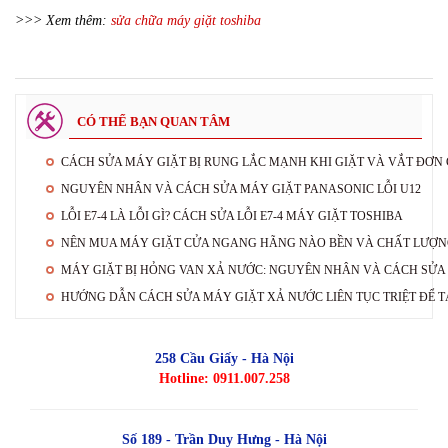
>>> Xem thêm:
sửa chữa máy giặt toshiba
CÓ THỂ BẠN QUAN TÂM
CÁCH SỬA MÁY GIẶT BỊ RUNG LẮC MẠNH KHI GIẶT VÀ VẮT ĐƠN
NGUYÊN NHÂN VÀ CÁCH SỬA MÁY GIẶT PANASONIC LỖI U12
LỖI E7-4 LÀ LỖI GÌ? CÁCH SỬA LỖI E7-4 MÁY GIẶT TOSHIBA
NÊN MUA MÁY GIẶT CỬA NGANG HÃNG NÀO BỀN VÀ CHẤT LƯỢN
MÁY GIẶT BỊ HỎNG VAN XẢ NƯỚC: NGUYÊN NHÂN VÀ CÁCH SỬA
HƯỚNG DẪN CÁCH SỬA MÁY GIẶT XẢ NƯỚC LIÊN TỤC TRIỆT ĐỂ T
258 Cầu Giấy - Hà Nội
Hotline: 0911.007.258
Số 189 - Trần Duy Hưng - Hà Nội