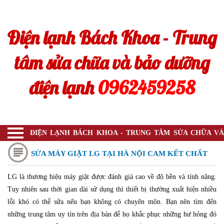
Trang chủ
Điện lạnh Bách Khoa - Trung
Sửa bình nóng lạnh
Sửa máy hút mùi
tâm sửa chữa và bảo dưỡng
Sửa máy sấy
điện lạnh
0962459258
Sửa điều hòa
Sửa tivi
Sửa bếp từ
ĐIỆN LẠNH BÁCH KHOA - TRUNG TÂM SỬA CHỮA VÀ
BẢO DƯỠNG ĐIỆN LẠNH
Máy rửa bát
SỬA MÁY GIẶT LG TẠI HÀ NỘI CAM KẾT CHẤT
Máy lọc không khí
LG là thương hiệu máy giặt được đánh giá cao về độ bền và tính năng.
LƯỢNG, LINH KIỆN CHÍNH HÃNG
Tuy nhiên sau thời gian dài sử dụng thì thiết bị thường xuất hiện nhiều
Máy hút ẩm
lỗi khó có thể sửa nếu bạn không có chuyên môn. Bạn nên tìm đến
Tin tức
những trung tâm uy tín trên địa bàn để họ khắc phục những hư hỏng đó