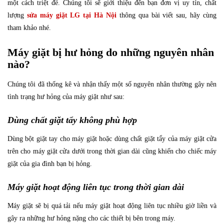
một cách triệt để. Chúng tôi sẽ giới thiệu đến bạn đơn vị uy tín, chất
Bảo dưỡng
lượng
sửa máy giặt LG tại Hà Nội
thông qua bài viết sau, hãy cùng
tham khảo nhé.
Máy giặt bị hư hỏng do những nguyên nhân
nào?
Chúng tôi đã thống kê và nhận thấy một số nguyên nhân thường gây nên
tình trạng hư hỏng của máy giặt như sau:
Dùng chất giặt tẩy không phù hợp
Dùng bột giặt tay cho máy giặt hoặc dùng chất giặt tẩy của máy giặt cửa
trên cho máy giặt cửa dưới trong thời gian dài cũng khiến cho chiếc máy
giặt của gia đình bạn bị hỏng.
Máy giặt hoạt động liên tục trong thời gian dài
Máy giặt sẽ bị quá tải nếu máy giặt hoạt động liên tục nhiều giờ liền và
gây ra những hư hỏng nặng cho các thiết bị bên trong máy.