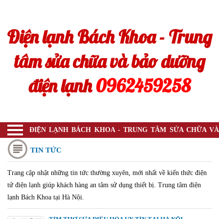
Trang chủ
Điện lạnh Bách Khoa - Trung
Sửa bình nóng lạnh
Sửa máy hút mùi
tâm sửa chữa và bảo dưỡng
Sửa máy sấy
điện lạnh
0962459258
Sửa điều hòa
Sửa tivi
Sửa bếp từ
ĐIỆN LẠNH BÁCH KHOA - TRUNG TÂM SỬA CHỮA VÀ
BẢO DƯỠNG ĐIỆN LẠNH
Máy rửa bát
TIN TỨC
Máy lọc không khí
Trang cập nhật những tin tức thường xuyên, mới nhất về kiến thức điện
tử điện lạnh giúp khách hàng an tâm sử dụng thiết bị. Trung tâm điện
Máy hút ẩm
lạnh Bách Khoa tại Hà Nội.
Tin tức