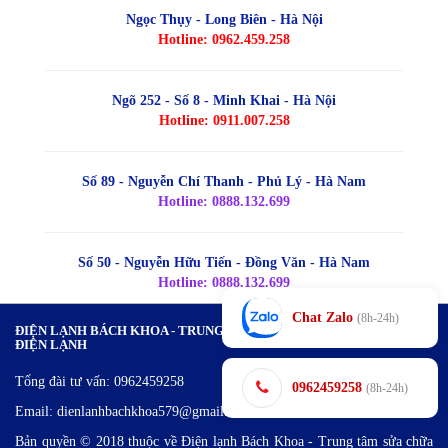
Ngọc Thụy - Long Biên - Hà Nội
Hotline: 0962.459.258
Ngõ 252 - Số 8 - Minh Khai - Hà Nội
Hotline: 0911.007.258
Số 89 - Nguyễn Chí Thanh - Phủ Lý - Hà Nam
Hotline: 0888.132.699
Số 50 - Nguyễn Hữu Tiến - Đồng Văn - Hà Nam
Hotline: 0888.132.699
Chat Zalo
(8h-24h)
ĐIỆN LẠNH BÁCH KHOA - TRUNG TÂM SỬA CHỮA VÀ BẢO DƯỠNG
ĐIỆN LẠNH
Tổng đài tư vấn: 0962459258
0962459258
(8h-24h)
Email: dienlanhbachkhoa579@gmail.com
Bản quyền © 2018 thuộc về Điện lạnh Bách Khoa - Trung tâm sửa chữa