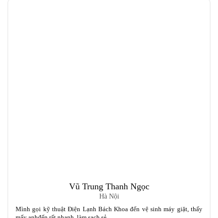
Vũ Trung Thanh Ngọc
Hà Nội
Mình gọi kỹ thuật Điện Lạnh Bách Khoa đến vệ sinh máy giặt, thấy
mấy anhđến rất nhanh, làm sạch sẻ