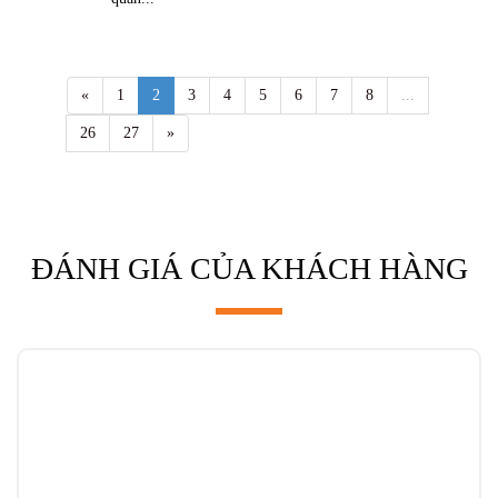
«
1
2
3
4
5
6
7
8
...
26
27
»
ĐÁNH GIÁ CỦA KHÁCH HÀNG