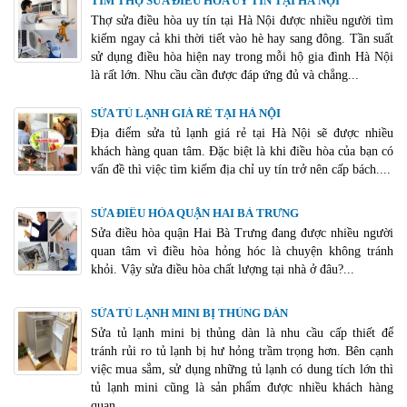
TÌM THỢ SỬA ĐIỀU HÒA UY TÍN TẠI HÀ NỘI
Bảo dưỡng
Thợ sửa điều hòa uy tín tại Hà Nội được nhiều người tìm
kiếm ngay cả khi thời tiết vào hè hay sang đông. Tần suất
sử dụng điều hòa hiện nay trong mỗi hộ gia đình Hà Nội
là rất lớn. Nhu cầu cần được đáp ứng đủ và chẳng...
SỬA TỦ LẠNH GIÁ RẺ TẠI HÀ NỘI
Địa điểm sửa tủ lạnh giá rẻ tại Hà Nội sẽ được nhiều
khách hàng quan tâm. Đặc biệt là khi điều hòa của bạn có
vấn đề thì việc tìm kiếm địa chỉ uy tín trở nên cấp bách....
SỬA ĐIỀU HÒA QUẬN HAI BÀ TRƯNG
Sửa điều hòa quận Hai Bà Trưng đang được nhiều người
quan tâm vì điều hòa hỏng hóc là chuyện không tránh
khỏi. Vậy sửa điều hòa chất lượng tại nhà ở đâu?...
SỬA TỦ LẠNH MINI BỊ THỦNG DÀN
Sửa tủ lạnh mini bị thủng dàn là nhu cầu cấp thiết để
tránh rủi ro tủ lạnh bị hư hỏng trầm trọng hơn. Bên cạnh
việc mua sắm, sử dụng những tủ lạnh có dung tích lớn thì
tủ lạnh mini cũng là sản phẩm được nhiều khách hàng
quan...