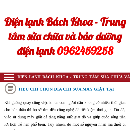
Trang chủ
Điện lạnh Bách Khoa - Trung
Sửa bình nóng lạnh
Sửa máy hút mùi
tâm sửa chữa và bảo dưỡng
Sửa máy sấy
điện lạnh
0962459258
Sửa điều hòa
Sửa tivi
Sửa bếp từ
ĐIỆN LẠNH BÁCH KHOA - TRUNG TÂM SỬA CHỮA VÀ
BẢO DƯỠNG ĐIỆN LẠNH
Máy rửa bát
TIÊU CHÍ CHỌN ĐỊA CHỈ SỬA MÁY GIẶT TẠI
Máy lọc không khí
Khi guồng quay công việc khiến con người dần không có nhiều thời gian
QUẬN BA ĐÌNH
cho bản thân thì họ sẽ tìm đến công nghệ để tiết kiệm thời gian. Do đó,
Máy hút ẩm
việc sử dụng máy giặt để tăng năng suất giặt đồ và giúp cuộc sống tiện
Tin tức
lợi hơn trở nên phổ biến. Tuy nhiên, do một số nguyên nhân mà thiết bị