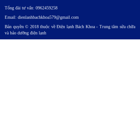
Tổng đài tư vấn: 0962459258
Email: dienlanhbachkhoa579@gmail.com
Bản quyền © 2018 thuộc về Điện lạnh Bách Khoa - Trung tâm sửa chữa
và bảo dưỡng điện lạnh