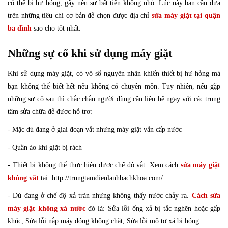
có thể bị hư hỏng, gây nên sự bất tiện không nhỏ. Lúc này bạn cần dựa
Bảo dưỡng
trên những tiêu chí cơ bản để chọn được địa chỉ
sửa máy giặt tại quận
ba đình
sao cho tốt nhất.
Những sự cố khi sử dụng máy giặt
Khi sử dụng máy giặt, có vô số nguyên nhân khiến thiết bị hư hỏng mà
bạn không thể biết hết nếu không có chuyên môn. Tuy nhiên, nếu gặp
những sự cố sau thì chắc chắn người dùng cần liên hệ ngay với các trung
tâm sửa chữa để được hỗ trợ:
- Mặc dù đang ở giai đoạn vắt nhưng máy giặt vẫn cấp nước
- Quần áo khi giặt bị rách
- Thiết bị không thể thực hiện được chế độ vắt. Xem cách
sửa máy giặt
không vắt
tại: http://trungtamdienlanhbachkhoa.com/
- Dù đang ở chế độ xả tràn nhưng không thấy nước chảy ra.
Cách sửa
máy giặt không xả nước
đó là: Sửa lỗi ống xả bị tắc nghẽn hoặc gấp
khúc, Sửa lỗi nắp máy đóng không chặt, Sửa lỗi mô tơ xả bị hỏng...