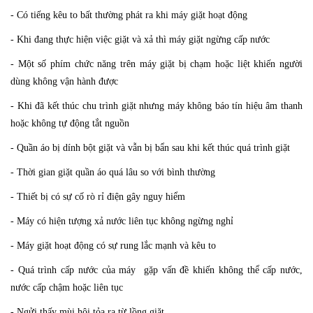
- Có tiếng kêu to bất thường phát ra khi máy giặt hoạt động
- Khi đang thực hiện việc giặt và xả thì máy giặt ngừng cấp nước
- Một số phím chức năng trên máy giặt bị chạm hoặc liệt khiến người
dùng không vận hành được
- Khi đã kết thúc chu trình giặt nhưng máy không báo tín hiệu âm thanh
hoặc không tự động tắt nguồn
- Quần áo bị dính bột giặt và vẫn bị bẩn sau khi kết thúc quá trình giặt
- Thời gian giặt quần áo quá lâu so với bình thường
- Thiết bị có sự cố rò rỉ điện gây nguy hiểm
- Máy có hiện tượng xả nước liên tục không ngừng nghỉ
- Máy giặt hoạt động có sự rung lắc mạnh và kêu to
- Quá trình cấp nước của máy gặp vấn đề khiến không thể cấp nước,
nước cấp chậm hoặc liên tục
- Ngửi thấy mùi hôi tỏa ra từ lồng giặt